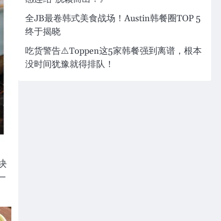
全JB最卷韩式美食战场！Austin韩餐圈TOP 5
终于揭晓
吃货警告⚠️Toppen这5家韩餐强到离谱，根本
没时间犹豫就得排队！
块
一