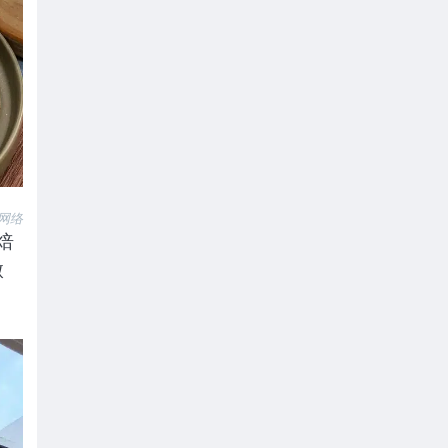
网络
焙
微