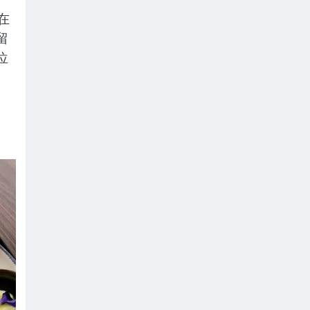
在
留
位