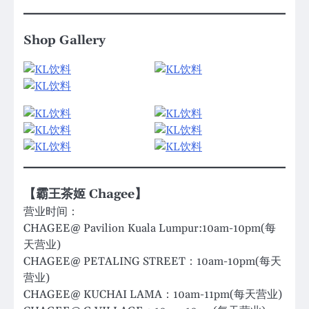
Shop Gallery
【霸王茶姬 Chagee】
营业时间：
CHAGEE@ Pavilion Kuala Lumpur:10am-10pm(每
天营业)
CHAGEE@ PETALING STREET：10am-10pm(每天
营业)
CHAGEE@ KUCHAI LAMA：10am-11pm(每天营业)