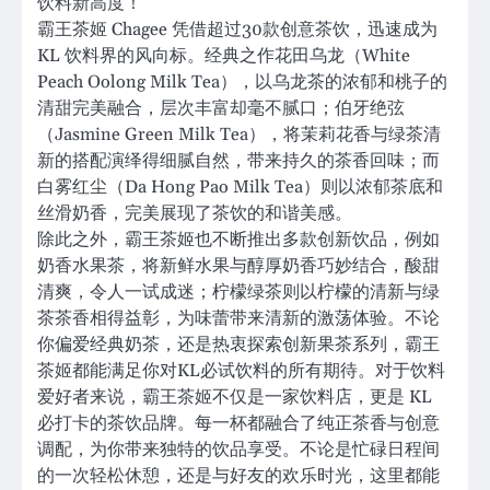
饮料新高度！
霸王茶姬 Chagee 凭借超过30款创意茶饮，迅速成为
KL 饮料界的风向标。经典之作花田乌龙（White
Peach Oolong Milk Tea），以乌龙茶的浓郁和桃子的
清甜完美融合，层次丰富却毫不腻口；伯牙绝弦
（Jasmine Green Milk Tea），将茉莉花香与绿茶清
新的搭配演绎得细腻自然，带来持久的茶香回味；而
白雾红尘（Da Hong Pao Milk Tea）则以浓郁茶底和
丝滑奶香，完美展现了茶饮的和谐美感。
除此之外，霸王茶姬也不断推出多款创新饮品，例如
奶香水果茶，将新鲜水果与醇厚奶香巧妙结合，酸甜
清爽，令人一试成迷；柠檬绿茶则以柠檬的清新与绿
茶茶香相得益彰，为味蕾带来清新的激荡体验。不论
你偏爱经典奶茶，还是热衷探索创新果茶系列，霸王
茶姬都能满足你对KL必试饮料的所有期待。对于饮料
爱好者来说，霸王茶姬不仅是一家饮料店，更是 KL
必打卡的茶饮品牌。每一杯都融合了纯正茶香与创意
调配，为你带来独特的饮品享受。不论是忙碌日程间
的一次轻松休憩，还是与好友的欢乐时光，这里都能