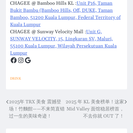
CHAGEE @ Bamboo Hills KL :
Unit P16, Taman
Bukit Bambu (Bamboo Hills, Off, DUKE, Taman
Bamboo, 51200 Kuala Lumpur, Federal Territory of
Kuala Lumpur
CHAGEE @ Sunway Velocity Mall :
Unit G,
SUNWAY VELOCITY, 15, Lingkaran SV, Maluri,
55100 Kuala Lumpur, Wilayah Persekutuan Kuala
Lumpur
Facebook
Instagram
Google
DRINK
Post
2025年 TRX 美食 震撼登
2025 年 KL 美食榜单！这家
场！竹麵館——不来简直错
Mid Valley 面馆稳居榜首，
navigation
过一生的美味奇迹！
不去你就 OUT 了！