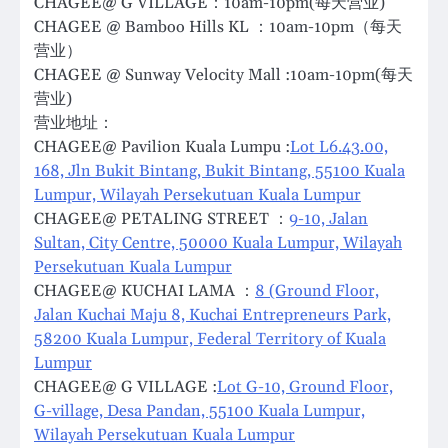
CHAGEE@ G VILLAGE：10am-10pm(每天营业)
CHAGEE @ Bamboo Hills KL ：10am-10pm（每天
营业）
CHAGEE @ Sunway Velocity Mall :10am-10pm(每天
营业)
营业地址：
CHAGEE@ Pavilion Kuala Lumpu :
Lot L6.43.00,
168, Jln Bukit Bintang, Bukit Bintang, 55100 Kuala
Lumpur, Wilayah Persekutuan Kuala Lumpur
CHAGEE@ PETALING STREET ：
9-10, Jalan
Sultan, City Centre, 50000 Kuala Lumpur, Wilayah
Persekutuan Kuala Lumpur
CHAGEE@ KUCHAI LAMA ：
8 (Ground Floor,
Jalan Kuchai Maju 8, Kuchai Entrepreneurs Park,
58200 Kuala Lumpur, Federal Territory of Kuala
Lumpur
CHAGEE@ G VILLAGE :
Lot G-10, Ground Floor,
G-village, Desa Pandan, 55100 Kuala Lumpur,
Wilayah Persekutuan Kuala Lumpur