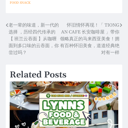
FOOD
SNACK
Post
老一辈的味道，新一代的
怀旧情怀再现！「 TIONG
选择 ，历经四代传承的
AN CAFE 长安咖啡屋 」带你
navigation
【 班兰云吞面 】从咖喱
领略真正的马来西亚美食！拥
面到多口味的云吞面，你
有百种怀旧美食，道道经典绝
尝过吗？
对有一样
Related Posts