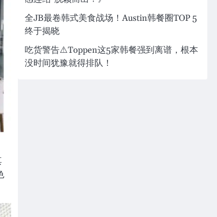
全JB最卷韩式美食战场！Austin韩餐圈TOP 5
终于揭晓
吃货警告⚠️Toppen这5家韩餐强到离谱，根本
没时间犹豫就得排队！
其
色