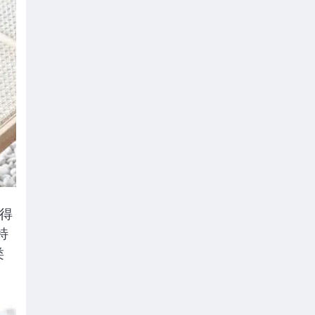
备得
特
类