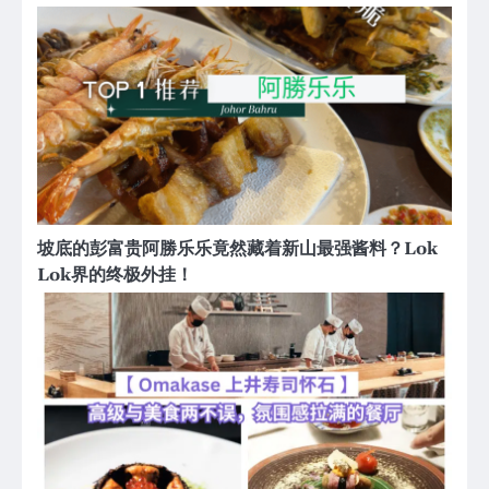
坡底的彭富贵阿勝乐乐竟然藏着新山最强酱料？Lok
Lok界的终极外挂！