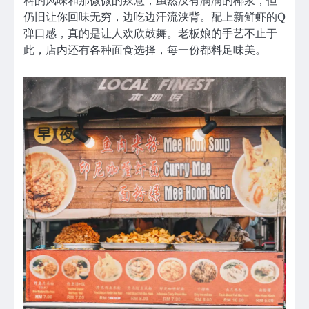
料的风味和那微微的辣意，虽然没有满满的椰浆，但
仍旧让你回味无穷，边吃边汗流浃背。配上新鲜虾的Q
弹口感，真的是让人欢欣鼓舞。老板娘的手艺不止于
此，店内还有各种面食选择，每一份都料足味美。