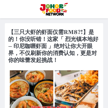
Skip
to
content
【三只大虾的虾面仅需RM8?!】是
的！你没听错！这家「 烈光镇本地好
– 印尼咖喱虾面 」绝对让你大开眼
界，不仅刷新你的消费认知，更是对
你的味蕾发起挑战！