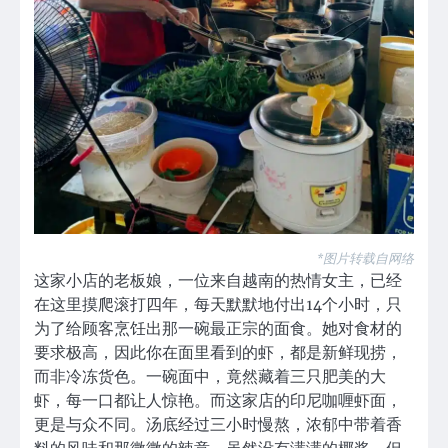
*图片转载自网络
这家小店的老板娘，一位来自越南的热情女主，已经
在这里摸爬滚打四年，每天默默地付出14个小时，只
为了给顾客烹饪出那一碗最正宗的面食。她对食材的
要求极高，因此你在面里看到的虾，都是新鲜现捞，
而非冷冻货色。一碗面中，竟然藏着三只肥美的大
虾，每一口都让人惊艳。而这家店的印尼咖喱虾面，
更是与众不同。汤底经过三小时慢熬，浓郁中带着香